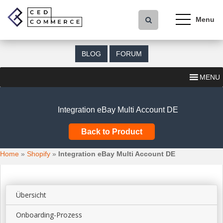
S
k
i
p
t
BLOG
FORUM
o
m
MENU
a
i
n
Integration eBay Multi Account DE
c
o
Back to Product
n
t
Home
»
Shopify
»
Integration eBay Multi Account DE
e
n
t
Übersicht
Onboarding-Prozess